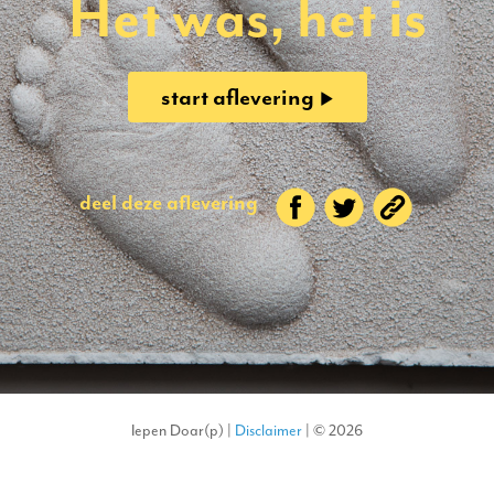
Het was, het is
start aflevering
deel deze aflevering
Iepen Doar(p) |
Disclaimer
| © 2026