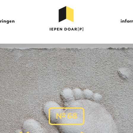
eringen
infor
o
N
68