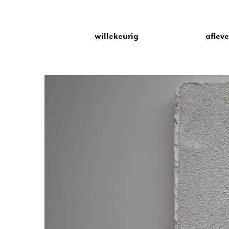
willekeurig
aflev