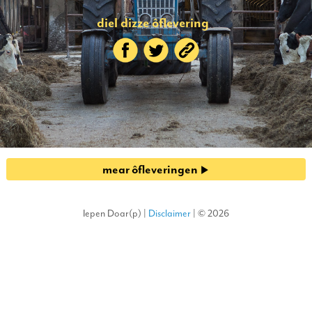
diel dizze ôflevering
mear ôfleveringen
Iepen Doar(p) |
Disclaimer
| © 2026