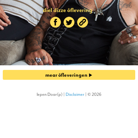
diel dizze ôflevering
mear ôfleveringen
Iepen Doar(p) |
Disclaimer
| © 2026