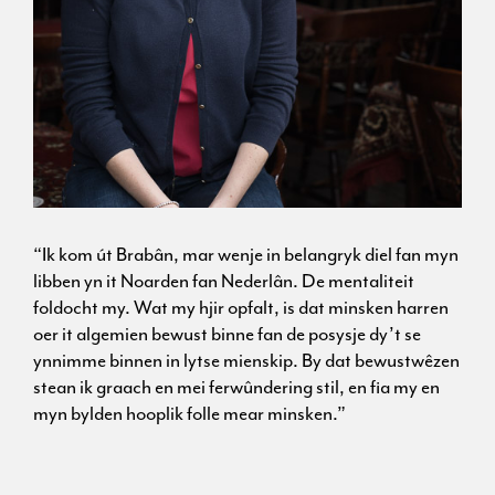
“Ik kom út Brabân, mar wenje in belangryk diel fan myn
libben yn it Noarden fan Nederlân. De mentaliteit
foldocht my. Wat my hjir opfalt, is dat minsken harren
oer it algemien bewust binne fan de posysje dy’t se
ynnimme binnen in lytse mienskip. By dat bewustwêzen
stean ik graach en mei ferwûndering stil, en fia my en
myn bylden hooplik folle mear minsken.”