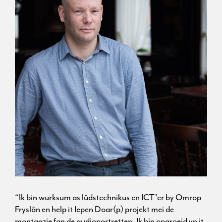
“Ik bin wurksum as lûdstechnikus en ICT'er by Omrop
Fryslân en help it Iepen Doar(p) projekt mei de
montaazje fan de audioportretten. Ik bin opgroeid yn it