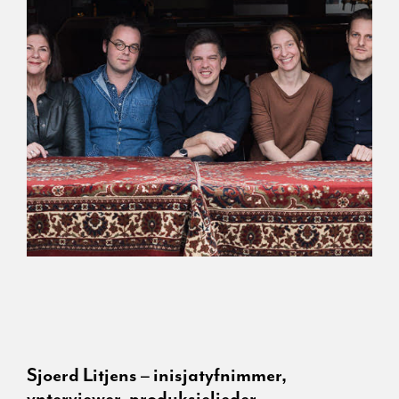
Sjoerd Litjens – inisjatyfnimmer,
ynterviewer, produksjelieder