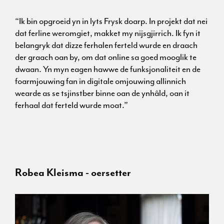
“Ik bin opgroeid yn in lyts Frysk doarp. In projekt dat nei
dat ferline weromgiet, makket my nijsgjirrich. Ik fyn it
belangryk dat dizze ferhalen ferteld wurde en draach
der graach oan by, om dat online sa goed mooglik te
dwaan. Yn myn eagen hawwe de funksjonaliteit en de
foarmjouwing fan in digitale omjouwing allinnich
wearde as se tsjinstber binne oan de ynhâld, oan it
ferhaal dat ferteld wurde moat.”
Robea Kleisma - oersetter