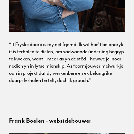
“It Fryske doarp is my net frjemd. Ik wit hoe’t belangryk
it is ferhalen te dielen, om sadwaande ûnderling begryp
te kweken, want – mear as yn de stêd – hawwe je inoar
nedich yn in lytse mienskip. As foarmjouwer meiwurkje
oan in projekt dat dy werkenbere en ek belangrike
doarpsferhalen fertelt, doch ik graach.”
Frank Boelen - websidebouwer