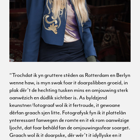
“Trochdat ik yn gruttere stêden as Rotterdam en Berlyn
wenne haw, is myn swak foar it doarpslibben groeid, in
plak dêr’t de hechting tusken mins en omjouwing sterk
oanwêzich en dúdlik sichtber is. As byldzjend
keunstner/fotograaf wol ik it fertroude, it gewoane
dêrfan graach sjen litte. Fotografysk fyn ik it plattelân
ynteressant fanwegen de romte en it ek rom oanwêzige
ljocht, dat foar behâld fan de omjouwingssfear soarget.
Graach wol ik it doarpske, dêr wêr’t it idyllyske en it