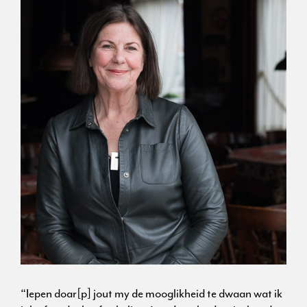
“Iepen doar[p] jout my de mooglikheid te dwaan wat ik