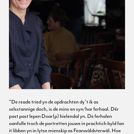
"De reade tried yn de opdrachten dy’t ik as
selsstannige doch, is de mins en syn/har ferhaal. Dêr
past past Iepen Doar(p) hielendal yn. De ferhalen
oanfolle troch de portretten jouwe in prachtich byld fan
it libben yn in lytse mienskip as Feanwâldsterwâl. Hoe