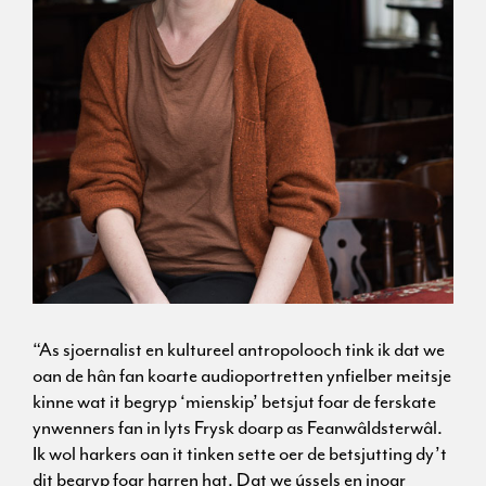
“As sjoernalist en kultureel antropolooch tink ik dat we
oan de hân fan koarte audioportretten ynfielber meitsje
kinne wat it begryp ‘mienskip’ betsjut foar de ferskate
ynwenners fan in lyts Frysk doarp as Feanwâldsterwâl.
Ik wol harkers oan it tinken sette oer de betsjutting dy’t
dit begryp foar harren hat. Dat we ússels en inoar