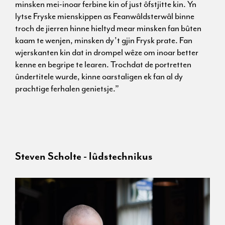
minsken mei-inoar ferbine kin of just ôfstjitte kin. Yn
lytse Fryske mienskippen as Feanwâldsterwâl binne
troch de jierren hinne hieltyd mear minsken fan bûten
kaam te wenjen, minsken dy’t gjin Frysk prate. Fan
wjerskanten kin dat in drompel wêze om inoar better
kenne en begripe te learen. Trochdat de portretten
ûndertitele wurde, kinne oarstaligen ek fan al dy
prachtige ferhalen genietsje.”
Steven Scholte - lûdstechnikus