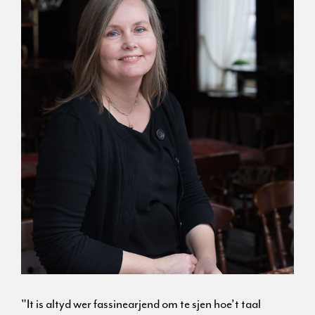
"It is altyd wer fassinearjend om te sjen hoe’t taal