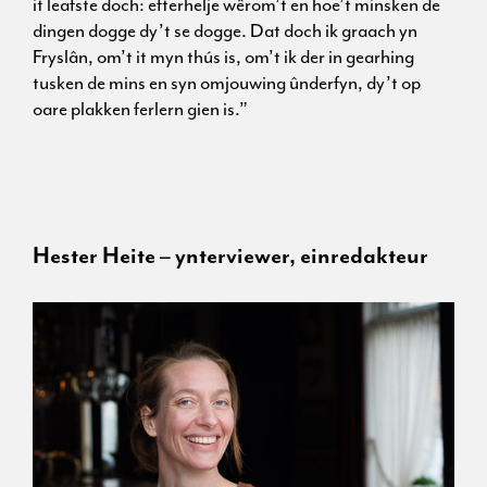
it leafste doch: efterhelje wêrom’t en hoe’t minsken de
dingen dogge dy’t se dogge. Dat doch ik graach yn
Fryslân, om’t it myn thús is, om’t ik der in gearhing
tusken de mins en syn omjouwing ûnderfyn, dy’t op
oare plakken ferlern gien is.”
Hester Heite – ynterviewer, einredakteur